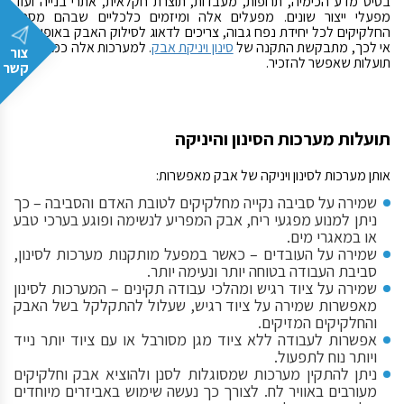
בסיס מדע הכימיה, תרופות, מעבדות, תוצרת חקלאית, אתרי בנייה ועוד
מפעלי ייצור שונים. מפעלים אלה ומיזמים כלכליים שבהם מספר
החלקיקים לכל יחידת נפח גבוה, צריכים לדאוג לסילוק האבק באופן יעיל.
אי לכך, מתבקשת התקנה של
סינון ויניקת אבק
. למערכות אלה כמה וכמה
צור
תועלות שאפשר להזכיר.
קשר
תועלות מערכות הסינון והיניקה
אותן מערכות לסינון ויניקה של אבק מאפשרות:
שמירה על סביבה נקייה מחלקיקים לטובת האדם והסביבה – כך
ניתן למנוע מפגעי ריח, אבק המפריע לנשימה ופוגע בערכי טבע
או במאגרי מים.
שמירה על העובדים – כאשר במפעל מותקנות מערכות לסינון,
סביבת העבודה בטוחה יותר ונעימה יותר.
שמירה על ציוד רגיש ומהלכי עבודה תקינים – המערכות לסינון
מאפשרות שמירה על ציוד רגיש, שעלול להתקלקל בשל האבק
והחלקיקים המזיקים.
אפשרות לעבודה ללא ציוד מגן מסורבל או עם ציוד יותר נייד
ויותר נוח לתפעול.
ניתן להתקין מערכות שמסוגלות לסנן ולהוציא אבק וחלקיקים
מעורבים באוויר לח. לצורך כך נעשה שימוש באביזרים מיוחדים