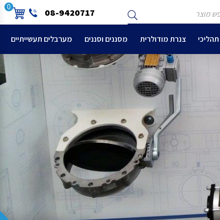
ש
שלח
0
08-9420717
צר
תהליכי
צנרת מודולרית
מסננים וסננים
מערבלים תעשייתיים