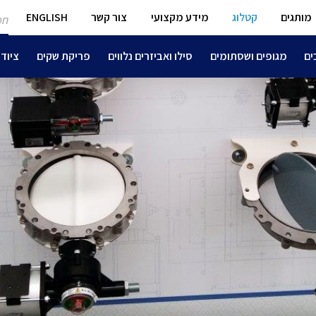
חפ
מותגים
קטלוג
מידע מקצועי
צור קשר
ENGLISH
מו
ים
מגופים ושסתומים
סילו ואביזרים נלווים
פריקת שקים
ציוד 