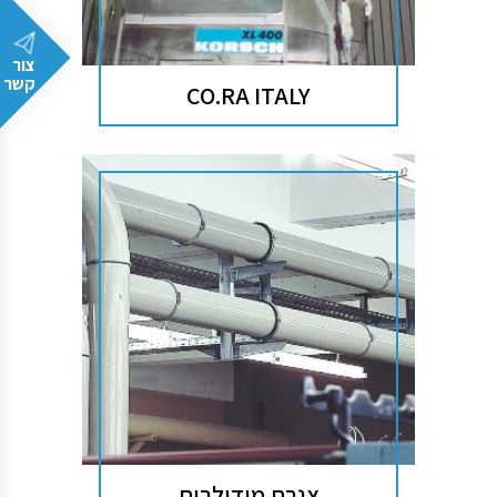
צור
קשר
CO.RA ITALY
צנרת מודולרית