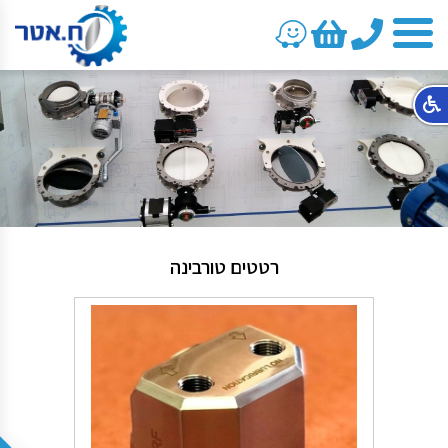
טלפון
רטטים טורבינה