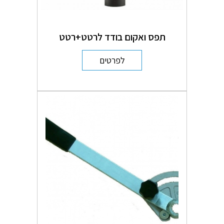
תפס ואקום בודד לרטט+רטט
לפרטים