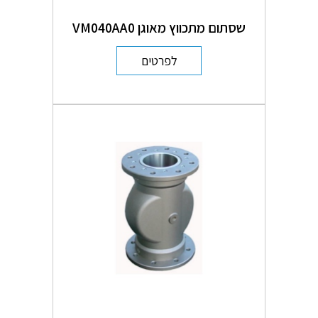
שסתום מתכווץ מאוגן VM040AA0
לפרטים