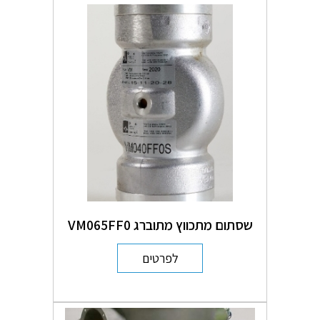
שסתום מתכווץ מתוברג VM065FF0
לפרטים