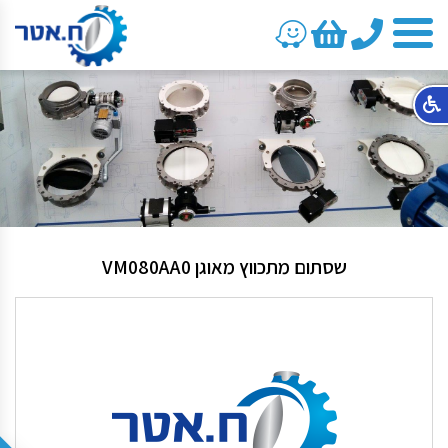
טלפון
שסתום מתכווץ מאוגן VM080AA0