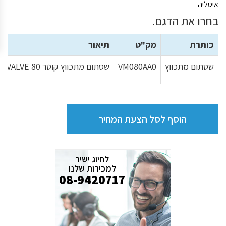
איטליה
בחרו את הדגם.
כותרת
מק"ט
תיאור
שסתום מתכווץ
VM080AA0
שסתום מתכווץ קוטר PINCH VALVE 80 מאוגן VM100 תוצרת TOREX איטליה
הוסף לסל הצעת המחיר
לחיוג ישיר
למכירות שלנו
08-9420717