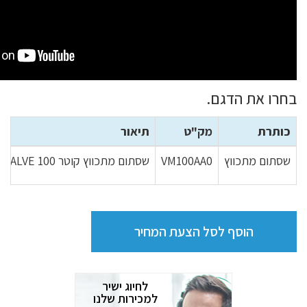
בחרו את הדגם.
כותרת
מק"ט
תיאור
שסתום מתכווץ
VM100AA0
שסתום מתכווץ קוטר PINCH VALVE 100 מאוגן VM100 תוצרת TOREX איטליה
הוסף לסל הצעת המחיר
לחיוג ישיר
למכירות שלנו