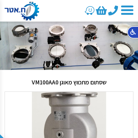
טלפון
שסתום מתכווץ מאוגן VM100AA0