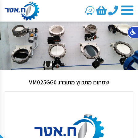
טלפון
שסתום מתכווץ מתוברג VM025GG0