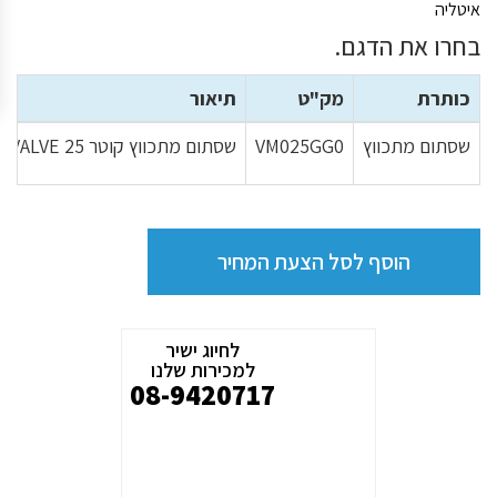
איטליה
בחרו את הדגם.
כותרת
מק"ט
תיאור
שסתום מתכווץ
VM025GG0
שסתום מתכווץ קוטר PINCH VALVE 25 מתוברג VM100 תוצרת TOREX איטליה
הוסף לסל הצעת המחיר
לחיוג ישיר
למכירות שלנו
08-9420717