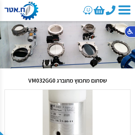
טלפון
שסתום מתכווץ מתוברג VM032GG0