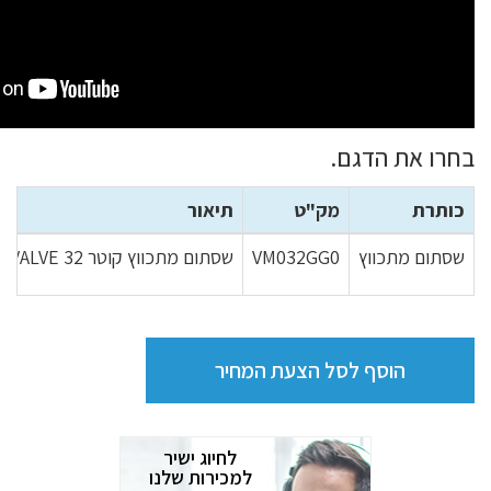
בחרו את הדגם.
כותרת
מק"ט
תיאור
שסתום מתכווץ
VM032GG0
שסתום מתכווץ קוטר PINCH VALVE 32 מתוברג VM100 תוצרת TOREX איטליה
הוסף לסל הצעת המחיר
לחיוג ישיר
למכירות שלנו