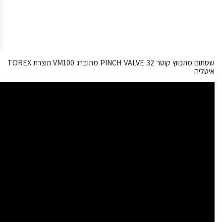
שסתום מתכווץ קוטר PINCH VALVE 32 מתוברג VM100 תוצרת TOREX
איטליה