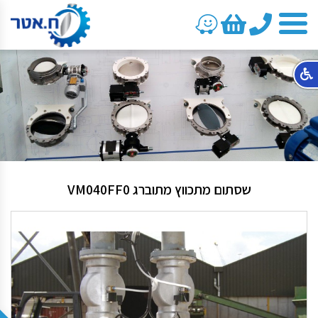
טלפון
שסתום מתכווץ מתוברג VM040FF0