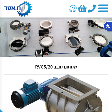
טלפון
שסתום סובב RVC5/20