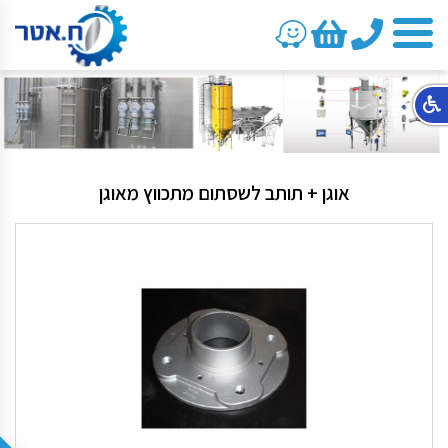
טלפון
אוגן + תותב לשסתום מתכווץ מאוגן