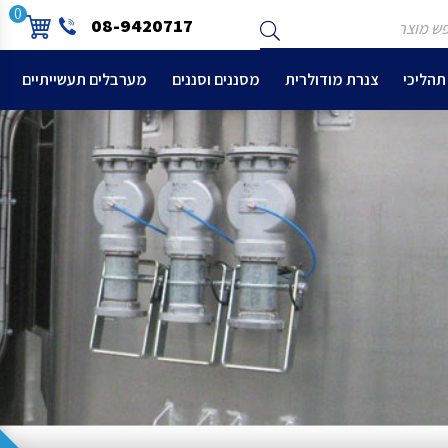
ש
שלח
0
08-9420717
צר
תהליכי
צנרת מודולרית
מסננים וסננים
מערבלים תעשייתיים