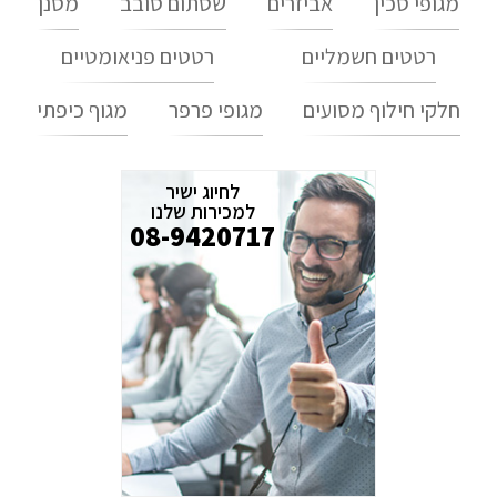
מגופי סכין
אביזרים
שסתום סובב
מסנן
רטטים חשמליים
רטטים פניאומטיים
חלקי חילוף מסועים
מגופי פרפר
מגוף כיפתי
לחיוג ישיר
למכירות שלנו
08-9420717