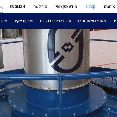
חפ
מותגים
קטלוג
מידע מקצועי
צור קשר
ENGLISH
מו
ים
מגופים ושסתומים
סילו ואביזרים נלווים
פריקת שקים
ציוד 