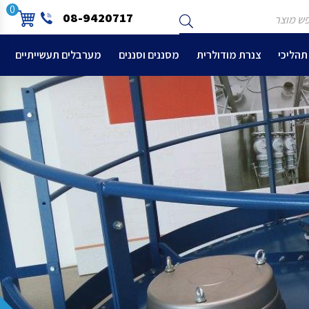
ש
שלח
0
08-9420717
צר
תהליכי
צנרת מודולרית
מסננים וסננים
מערבלים תעשייתיים