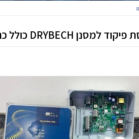
ם
קוד למסנן DRYBECH כולל כרטיס