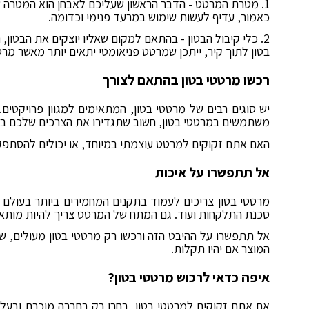
1. מטרת המרטט - הדבר הראשון שעליכם לאבחן הוא המטרה 
כאמור, עדיף לעשות שימוש במרעד פנימי וכדומה.
2. כלי קיבול הבטון - בהתאם למקום שאליו יוצקים את הבטון
בטון לתוך קיר, ייתכן שמרטט פניאומטי יתאים יותר מאשר מר
רכשו מרטטי בטון בהתאם לצורך
יש סוגים רבים של מרטטי בטון, המתאימים למגוון פרויקטים
משתמשים במרטטי בטון, חשוב שתגדירו את הצרכים שלכם בצו
האם אתם זקוקים למרטט עוצמתי במיוחד, או יכולים להסתפק 
אל תתפשרו על איכות
מרטטי בטון צריכים לעמוד בתקנים המחמירים ביותר בעולם ו
סכנת התלקחות ועוד. גם המתח של המרטט צריך להיות מותא
אל תתפשרו על ההיבט הזה ורכשו רק מרטטי בטון מעולים, שי
המוצר אם יהיו תקלות.
איפה כדאי לרכוש מרטטי בטון?
אם אתם זקוקים למרטטי בטון, בחרו רק בחברה מוכרת ובעלת 