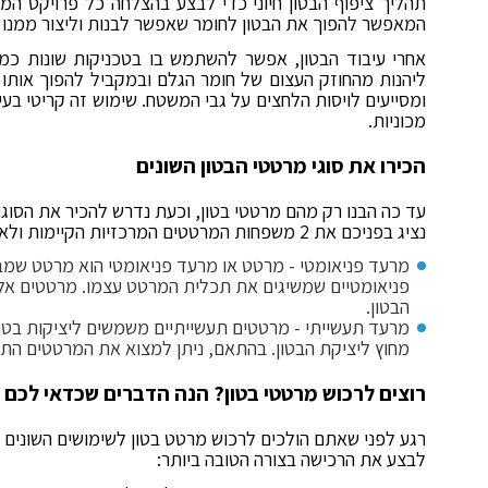
תהליך ציפוף הבטון חיוני כדי לבצע בהצלחה כל פרויקט המ
המאפשר להפוך את הבטון לחומר שאפשר לבנות וליצור ממנו ב
אחרי עיבוד הבטון, אפשר להשתמש בו בטכניקות שונות כמו
ליהנות מהחוזק העצום של חומר הגלם ובמקביל להפוך אותו ל
ומסייעים לויסות הלחצים על גבי המשטח. שימוש זה קריטי ב
מכוניות.
הכירו את סוגי מרטטי הבטון השונים
עד כה הבנו רק מהם מרטטי בטון, וכעת נדרש להכיר את הסוגים
נציג בפניכם את 2 משפחות המרטטים המרכזיות הקיימות ולא את הדגמים הספציפיים:
מרעד פניאומטי - מרטט או מרעד פניאומטי הוא מרטט שמבוס
פניאומטיים שמשיגים את תכלית המרטט עצמו. מרטטים אלו 
הבטון.
מרעד תעשייתי - מרטטים תעשייתיים משמשים ליציקות בטון 
מחוץ ליציקת הבטון. בהתאם, ניתן למצוא את המרטטים התע
רוצים לרכוש מרטטי בטון? הנה הדברים שכדאי לכם ל
רגע לפני שאתם הולכים לרכוש מרטט בטון לשימושים השונים
לבצע את הרכישה בצורה הטובה ביותר: