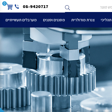
ש
שלח
0
08-9420717
צר
תהליכי
צנרת מודולרית
מסננים וסננים
מערבלים תעשייתיים