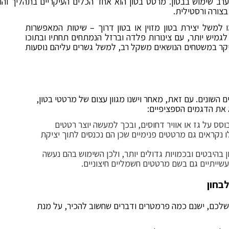
ערב שימוש בבטון. מרטט בטון הוא אחד הכלים העיקריים בתהליך והו
צורה ורסטילית.
 למשל יצירת בטון מזוין או בטון דרוך – שיטות המאפשרות
גמיש יותר, עם צינורות פלדה וברזל הנמתחים תחתיו ובתוכו
עיקר במשטחים הנושאים משקל רב, למשל גשרים עליהם נוסעות
 השונים. עם זאת, מאחר וישנו מגוון עצום של מרטטי בטון,
ס על גז או אוויר דחוסים, ובכך למעשה יוצר רטטים
נקראים גם מרטטים פנימיים שכן הם נכנסים לתוך יציקת
בהיבטים ובכמויות גדולים יותר, ולכן השימוש בהם נעשה
שייתיים גם בשם מרטטים חשמליים חיצוניים.
בחון
 שלכם, ישנם כמה פרמטרים ודברים שחשוב להכיר, על מנת