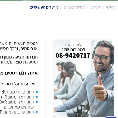
ראשי
קטלוג
קטלוג מוצרים
מרעדים תעשייתיים
רטטים תעשיתיים משמשי
לחיוג ישיר
או חוסמים, ובכך מסיי
למכירות שלנו
08-9420717
חברתנו מציעה מגוון 
ומספקת מוצרים/מרעדי
איזה דגם רטטים מ
בואו נעבור על כמה מה
רטט כדורי מסוג K: זהו רטט פשוט, אמין וקל לשימוש. הוא מתאים למגוון רחב של יישומים, כך שאם אתם צריכים פתרון פשוט ויעיל, זו בחירה מעולה.
רטט רולר מסוג R: דגם זה פועל בתדר גבוה ויש לו מבנה פשוט, מה שהופך אותו לפתרון גמיש לשימושים רבים.
עומסים מאסיביים.
רטט טורבינה מסוג T: נועד ליצירת רטט חזק, עם מהירות סיבוב גבוהה. מתאים למבחר יישומים.