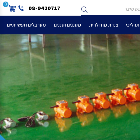
ש
שלח
0
08-9420717
צר
תהליכי
צנרת מודולרית
מסננים וסננים
מערבלים תעשייתיים