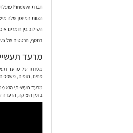
חברת Findeva פועלת בהצלחה בתחום הרטטים התעשייתיים כבר למעלה מ-5 עשורים.
הצוות המיומן שלה מייצר מדי שנה מעל 40,000 רטטים, תוך שימוש במתקני ייצור מתקדמ
השילוב בין חומרים אי
בנוסף, הרטטים של Findeva מתאפיינים בצריכת אוויר נמוכה במיוחד, מה שתורם לחיסכון תפעולי משמעותי לצד ביצועים מיטביים.
מרעד תעשיית
מטרתו של מרעד תעשיי
פחים, תופים, משפכים,
מרעד תעשייתי הוא מכש
בזמן היציקה, הרעדה ש