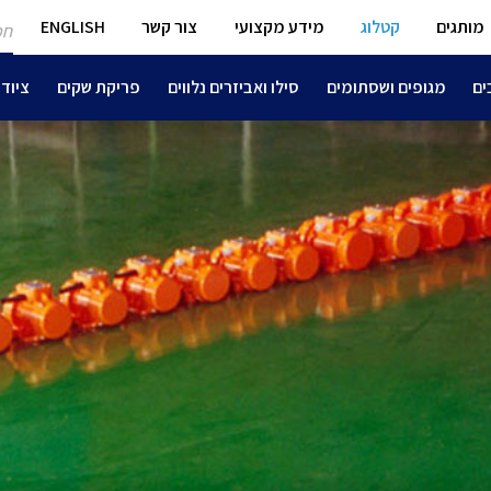
חפ
מותגים
קטלוג
מידע מקצועי
צור קשר
ENGLISH
מו
ים
מגופים ושסתומים
סילו ואביזרים נלווים
פריקת שקים
ציוד 