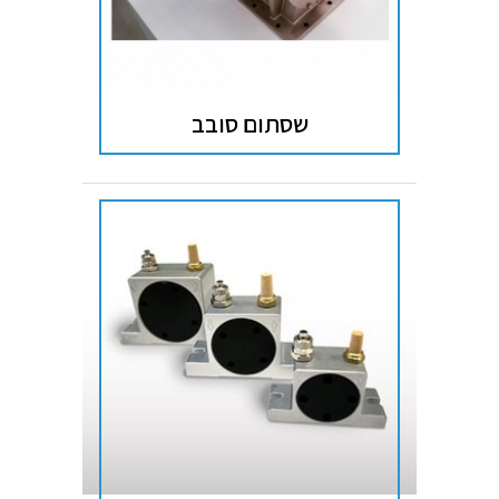
שסתום סובב