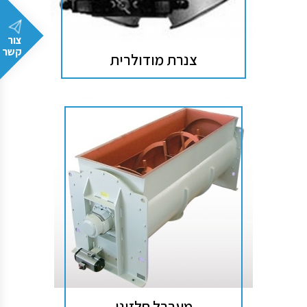
צור
קשר
צנרת מודולרית
מערבל חלזוני