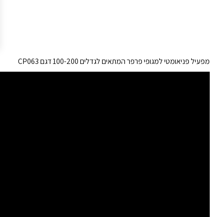
מפעיל פניאומטי למגופי פרפר המתאים לגדלים 100-200 דגם CP063