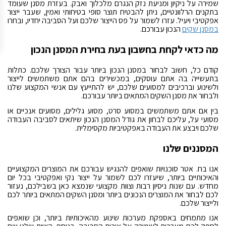
שמירה על ניקיון ומניעת נזק הנגרם מלכלוך ואבק. בעזרת מסנן שעומד
בתקנים הרלוונטיים, ניתן להבטיח תוצר סופי בטיחותי ואמין, שעבר ייצור
אפקטיבי ויעיל. עזרו לשמור על פס הייצור שלכם ועל הסביבה יחדיו, ובחרו
במסנן שקים
הנכון עבורכם.
מה כדאי לקחת בחשבון בעת בחירת המסנן הנכון
קודם כל, חשוב לבחור במסנן הנכון ביותר עבור הצורך שלכם. כתלות
בתעשייה בה אתם עוסקים, במכשירים בהם אתם משתמשים לייצור
ולשינוע וברכיבים למסועים שלכם, יש להתייעץ עם אנשי המקצוע שלנו
ולבחור את מסנן השקים המתאים ביותר עבורכם.
בין אם אתם משתמשים במסוע סרט, מסוע גלילים, מסועים אנכיים או
מסועי על, עליכם לבחון את גודל המסנן הנכון שיתאים לסביבה העבודה
שלכם ויבצע את העבודה באפקטיביות מקסימלית.
המסננים שלנו
אנו בח. אטר סוכנויות שואפים להנגיש עבורכם את המוצרים המקצועיים
והאיכותיים ביותר, שיעזרו לכם לשמור על ייצור נקי ואפקטיבי בכל יום
מחדש. עם שנות ניסיון רבות וצוות מקצועי שנמצא כאן בשבילכם, נעזור
לכם לבחור את המוצרים הנכונים ביותר ומסנן השקים המתאים ביותר לכם
ולייצור שלכם.
אנו מתמחים באספקת מערכות שינוע מהאיכותיות ביותר, וכן שואפים