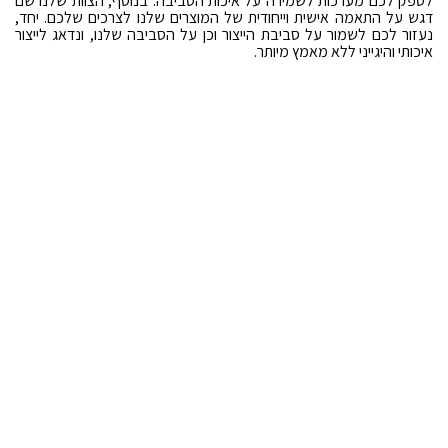
לספק לכם מערכות לשמירה על איכות הסביבה. בנוסף, הצוות שלנו שם
דגש על התאמה אישית וייחודית של המוצרים שלנו לצרכים שלכם. יחד,
נעזור לכם לשמור על סביבת הייצור וכן על הסביבה שלנו, ונדאג לייצור
איכותי והיגייני ללא מאמץ מיותר.