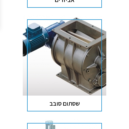
שסתום סובב