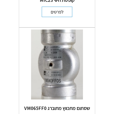
לפרטים
שסתום מתכווץ מתוברג VM065FF0