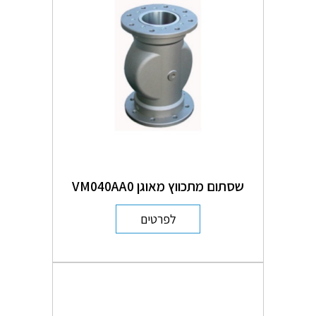
שסתום מתכווץ מאוגן VM040AA0
לפרטים