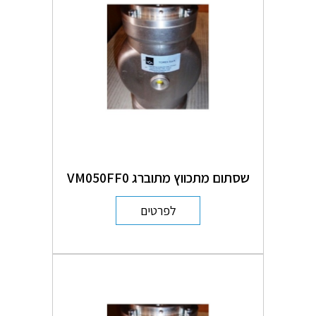
שסתום מתכווץ מתוברג VM050FF0
לפרטים