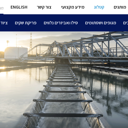
חפ
מותגים
קטלוג
מידע מקצועי
צור קשר
ENGLISH
מו
ים
מגופים ושסתומים
סילו ואביזרים נלווים
פריקת שקים
ציוד 