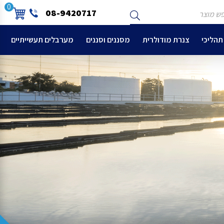
ש
שלח
0
08-9420717
צר
תהליכי
צנרת מודולרית
מסננים וסננים
מערבלים תעשייתיים